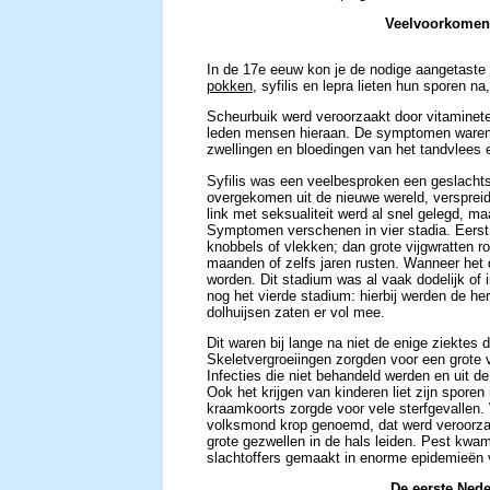
Veelvoorkomen
In de 17e eeuw kon je de nodige aangetaste 
pokken
, syfilis en lepra lieten hun sporen na,
Scheurbuik werd veroorzaakt door vitaminetek
leden mensen hieraan. De symptomen waren:
zwellingen en bloedingen van het tandvlees
Syfilis was een veelbesproken een geslachts
overgekomen uit de nieuwe wereld, verspreidd
link met seksualiteit werd al snel gelegd, ma
Symptomen verschenen in vier stadia. Eers
knobbels of vlekken; dan grote vijgwratten 
maanden of zelfs jaren rusten. Wanneer het
worden. Dit stadium was al vaak dodelijk of i
nog het vierde stadium: hierbij werden de h
dolhuijsen zaten er vol mee.
Dit waren bij lange na niet de enige ziektes 
Skeletvergroeiingen zorgden voor een grote 
Infecties die niet behandeld werden en uit 
Ook het krijgen van kinderen liet zijn spor
kraamkoorts zorgde voor vele sterfgevallen. 
volksmond krop genoemd, dat werd veroorzaa
grote gezwellen in de hals leiden. Pest kwa
slachtoffers gemaakt in enorme epidemieën 
De eerste Nede