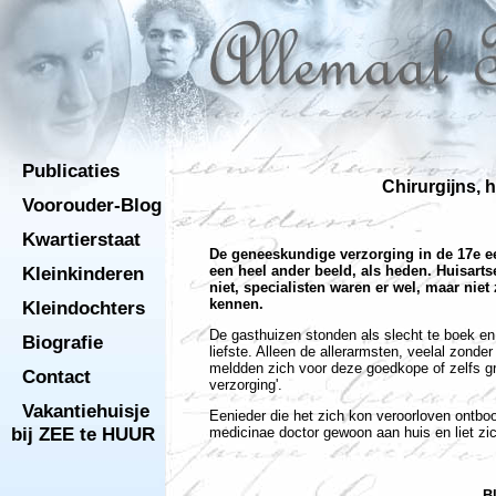
Publicaties
Chirurgijns, 
Voorouder-Blog
Kwartierstaat
De geneeskundige verzorging in de 17e e
een heel ander beeld, als heden. Huisart
Kleinkinderen
niet, specialisten waren er wel, maar niet
kennen.
Kleindochters
De gasthuizen stonden als slecht te boek en
Biografie
liefste. Alleen de allerarmsten, veelal zonder
meldden zich voor deze goedkope of zelfs gr
Contact
verzorging'.
Vakantiehuisje
Eenieder die het zich kon veroorloven ontboo
bij ZEE te HUUR
medicinae doctor gewoon aan huis en liet zic
B