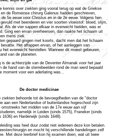
 kennis over ziekten ging vooral terug op wat de Griekse
s en de Romeinse chirurg Galenus hadden geschreven,
in de 5e eeuw voor Christus en in de 2e eeuw. Volgens hen
gevuld met beenderen en vier soorten vloeistof: bloed, slijm,
al. Als de vier sappen elkaar in evenwicht hielden, was er
d. Ging een ervan overheersen, dan raakte het lichaam uit
een mens ziek.
ten gepaard gingen met koorts, dacht men dat het lichaam
 bevatte. Het aftappen ervan, of het aanleggen van
u het evenwicht herstellen. Wanneer dit moest gebeuren,
tand van de planeten.
 is de achterzijde van de Deventer Almanak voor het jaar
an de hand van de sterrebeelden rond de man werd bepaald
te moment voor een aderlating was...
De doctor medicinae
 ziekten behoorde tot de bevoegdheden van de "doctor
e aan een Nederlandse of buitenlandse hogeschool zijn
e omstreeks het midden van de 17e eeuw aan vijf
tuderen, namelijk in Leiden (sinds 1575), Franeker (sinds
s 1636) en Harderwijk (sinds 1648).
pleiding was heel duur zodat niet iedereen deze kon betalen.
eesterchirurgijn en mocht hij verschillende handelingen zelf
mee. Met deze leerbrief kon hij examen doen, wat uit twee