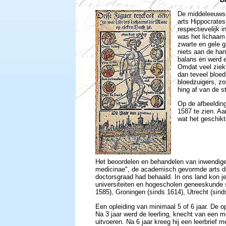
De middeleeuwse
arts Hippocrate
respectievelijk 
was het lichaam 
zwarte en gele g
niets aan de han
balans en werd 
Omdat veel ziek
dan teveel bloed
bloedzuigers, zo
hing af van de s
Op de afbeelding
1587 te zien. A
wat het geschik
Het beoordelen en behandelen van inwendige
medicinae", de academisch gevormde arts di
doctorsgraad had behaald. In ons land kon j
universiteiten en hogescholen geneeskunde s
1585), Groningen (sinds 1614), Utrecht (sind
Een opleiding van minimaal 5 of 6 jaar. De o
Na 3 jaar werd de leerling, knecht van een m
uitvoeren. Na 6 jaar kreeg hij een leerbrief 