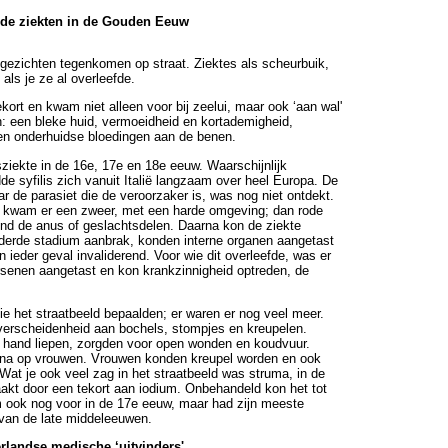
de ziekten in de Gouden Eeuw
gezichten tegenkomen op straat. Ziektes als scheurbuik,
 als je ze al overleefde.
ort en kwam niet alleen voor bij zeelui, maar ook ‘aan wal'
 een bleke huid, vermoeidheid en kortademigheid,
 en onderhuidse bloedingen aan de benen.
ziekte in de 16e, 17e en 18e eeuw. Waarschijnlijk
e syfilis zich vanuit Italië langzaam over heel Europa. De
ar de parasiet die de veroorzaker is, was nog niet ontdekt.
t kwam er een zweer, met een harde omgeving; dan rode
rond de anus of geslachtsdelen. Daarna kon de ziekte
 derde stadium aanbrak, konden interne organen aangetast
n ieder geval invaliderend. Voor wie dit overleefde, was er
ersenen aangetast en kon krankzinnigheid optreden, de
die het straatbeeld bepaalden; er waren er nog veel meer.
verscheidenheid aan bochels, stompjes en kreupelen.
de hand liepen, zorgden voor open wonden en koudvuur.
en na op vrouwen. Vrouwen konden kreupel worden en ook
Wat je ook veel zag in het straatbeeld was struma, in de
kt door een tekort aan iodium. Onbehandeld kon het tot
m ook nog voor in de 17e eeuw, maar had zijn meeste
van de late middeleeuwen.
rlandse medische ‘uitvinders'