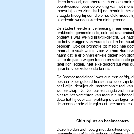
delen bestond; een theoretisch en een prakti
beantwoorden over de werking van het mense
moest hij laten zien dat hij de theorie in het
slaagde kreeg hij een diploma. Ook moest hi
bloedende wonden werden dichtgebrand.
De student leerde in verhouding maar weinig
praktische geneeskunde; ook het anatomisc
onderwijs was weinig praktijkgericht. De nad
op het verkrijgen van vaardigheid in het hou
betogen. Ook de promotie tot medicinae doct
maar al te vaak weinig voor. Zo had Harderwi
naam dat je er binnen enkele dagen kon pro
als je de juiste wegen kende en voldoende g
tafel kon leggen. Niet elke doctorsbul was d
garantie voor voldoende kennis.
De "doctor medicinae" was dus een deftig, di
ook een zeer geleerd heerschap, door zijn k
het Latijn, destijds de internationale taal van
wetenschap. De Doctoor verlaagde zich in pr
niet tot het verrichten van manuele behandel
deze liet hij over aan praktizijns van lager r
de zogenoemde chirurgijns of heelmeesters.
Chirurgijns
en
heelmeesters
Deze hielden zich bezig met de uitwendige
geneeskunde of heelkunde en oefende zijn be