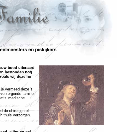
heelmeesters en piskijkers
euw bood uiteraard
sen bestonden nog
 zoals wij deze nu
 je vermeed deze 't
 verzorgende familie,
atis 'medische
d de chirurgijn of
h thuis verzorgen.
loed, slijm en gal