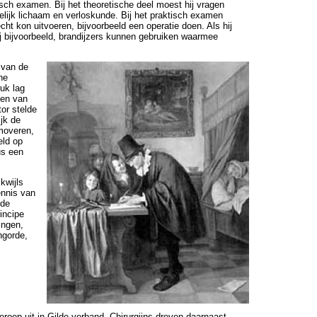
sch examen. Bij het theoretische deel moest hij vragen
lijk lichaam en verloskunde. Bij het praktisch examen
 echt kon uitvoeren, bijvoorbeeld een operatie doen. Als hij
j bijvoorbeeld, brandijzers kunnen gebruiken waarmee
 van de
he
ruk lag
den van
or stelde
jk de
moveren,
eld op
us een
kwijls
ennis van
 de
incipe
ingen,
angorde,
roep uit in Gilde verband. Chirurgijns dreven daarnaast