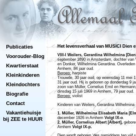
Publicaties
Het levensverhaal van MUSICI Dien 
VIII-l Weilers, Gerardina Wilhelmina [Dien
Voorouder-Blog
september 1890 in Amsterdam, dochter van 
en Donker, Wilhelmina Gerardina. Overleden 
Kwartierstaat
Arnhem, 84 jaar oud.
Beroep:
harpiste
Kleinkinderen
Trouwde, 30 jaar oud, op woensdag 11 mei 
31 jaar oud. Hij is geboren op donderdag 9 j
Kleindochters
zoon van Müller, Cornelius Emil en Hermann, 
dinsdag 15 juli 1969 in Arnhem, 79 jaar oud.
Biografie
Beroep:
violist
Contact
Kinderen van Weilers, Gerardina Wilhelmina 
Vakantiehuisje
1. Müller, Wilhelmina Elisabeth Maria [El
december 1926 in Arnhem
Volgt IX-o
.
bij ZEE te HUUR
2. Müller, Cornelius Albert [Albert],
gebore
Arnhem
Volgt IX-p.
Dien wordt geboren ‘des namiddags ten vijf u