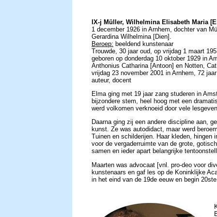
IX-j Müller, Wilhelmina Elisabeth Maria [
1 december 1926 in Arnhem, dochter van Müll
Gerardina Wilhelmina [Dien].
Beroep:
beeldend kunstenaar
Trouwde, 30 jaar oud, op vrijdag 1 maart 19
geboren op donderdag 10 oktober 1929 in A
Anthonius Catharina [Antoon] en Notten, Cath
vrijdag 23 november 2001 in Arnhem, 72 jaa
auteur, docent
Elma ging met 19 jaar zang studeren in Am
bijzondere stem, heel hoog met een dramati
werd volkomen verknoeid door vele lesgeve
Daarna ging zij een andere discipline aan, 
kunst. Ze was autodidact, maar werd beroe
Tuinen en schilderijen. Haar kleden, hingen
voor de vergaderruimte van de grote, gotisc
samen en ieder apart belangrijke tentoonstell
Maarten was advocaat [vnl. pro-deo voor div
kunstenaars en gaf les op de Koninklijke Ac
in het eind van de 19de eeuw en begin 20ste