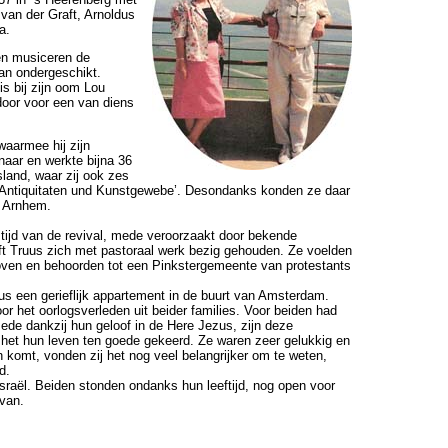
 van der Graft, Arnoldus
a.
en musiceren de
an ondergeschikt.
is bij zijn oom Lou
door voor een van diens
waarmee hij zijn
aar en werkte bijna 36
sland, waar zij ook zes
n ’Antiquitaten und Kunstgewebe’. Desondanks konden ze daar
n Arnhem.
 tijd van de revival, mede veroorzaakt door bekende
ft Truus zich met pastoraal werk bezig gehouden. Ze voelden
loven en behoorden tot een Pinkstergemeente van protestants
us een gerieflijk appartement in de buurt van Amsterdam.
 het oorlogsverleden uit beider families. Voor beiden had
ede dankzij hun geloof in de Here Jezus, zijn deze
 het hun leven ten goede gekeerd. Ze waren zeer gelukkig en
komt, vonden zij het nog veel belangrijker om te weten,
d.
Israël. Beiden stonden ondanks hun leeftijd, nog open voor
rvan.