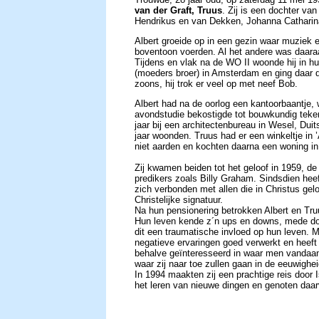
van der Graft, Truus
. Zij is een dochter van
Hendrikus en van Dekken, Johanna Catharin
Albert groeide op in een gezin waar muziek 
boventoon voerden. Al het andere was daara
Tijdens en vlak na de WO II woonde hij in hu
(moeders broer) in Amsterdam en ging daar 
zoons, hij trok er veel op met neef Bob.
Albert had na de oorlog een kantoorbaantje, 
avondstudie bekostigde tot bouwkundig teken
jaar bij een architectenbureau in Wesel, Duit
jaar woonden. Truus had er een winkeltje i
niet aarden en kochten daarna een woning i
Zij kwamen beiden tot het geloof in 1959, de
predikers zoals Billy Graham. Sindsdien hee
zich verbonden met allen die in Christus ge
Christelijke signatuur.
Na hun pensionering betrokken Albert en Tru
Hun leven kende z´n ups en downs, mede door
dit een traumatische invloed op hun leven. M
negatieve ervaringen goed verwerkt en heeft
behalve geïnteresseerd in waar men vandaan 
waar zij naar toe zullen gaan in de eeuwighei
In 1994 maakten zij een prachtige reis door 
het leren van nieuwe dingen en genoten daa