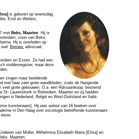
Elma]
is geboren op woensdag
er, Emil en Weilers,
57 met
Beks, Maarten
. Hij is
msterdam, zoon van Beks,
arina. Hij is overleden op
r oud.
Beroep:
advocaat,
sterdam en Essen. Ze had een
sch middenregister, maar deze
nden.
geen zingen maar beeldende
md met haar zeer grote wandkleden, zoals de Hangende
 in veel grote gebouwen. O.a. een Rijksaankoop, bestemd
he St- Laurenskerk in Rotterdam. Maarten en zij hadden
ingen in Nederland, België en West-Duitsland en Italië.
erse kunstenaars]. Hij was auteur van 16 boeken over
ademie in Den Haag over sociologie betreffende kunstenaars
 eeuw.
Kinderen van Müller, Wilhelmina Elisabeth Maria [Elma] en
Beks, Maarten: