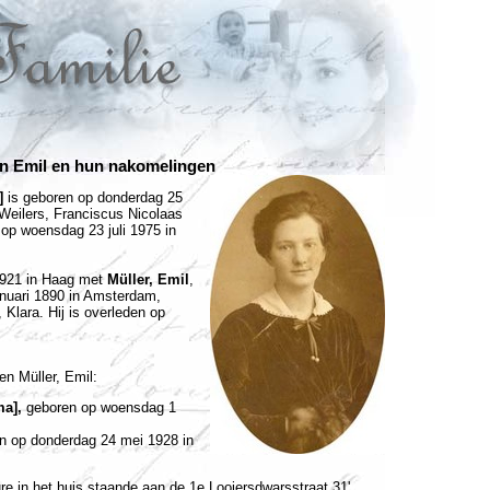
en Emil en hun nakomelingen
]
is geboren op donderdag 25
Weilers, Franciscus Nicolaas
op woensdag 23 juli 1975 in
1921 in Haag met
Müller, Emil
,
anuari 1890 in Amsterdam,
Klara. Hij is overleden op
en Müller, Emil:
ma],
geboren op woensdag 1
n op donderdag 24 mei 1928 in
re in het huis staande aan de 1e Looiersdwarsstraat 31'.