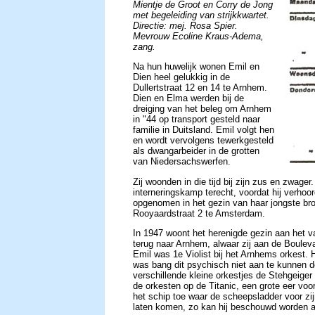
Mientje de Groot en Corry de Jong
met begeleiding van strijkkwartet.
Directie: mej. Rosa Spier.
Mevrouw Ecoline Kraus-Adema,
zang.
Na hun huwelijk wonen Emil en
Dien heel gelukkig in de
Dullertstraat 12 en 14 te Arnhem.
Dien en Elma werden bij de
dreiging van het beleg om Arnhem
in "44 op transport gesteld naar
familie in Duitsland. Emil volgt hen
en wordt vervolgens tewerkgesteld
als dwangarbeider in de grotten
van Niedersachswerfen.
Zij woonden in die tijd bij zijn zus en zwage
interneringskamp terecht, voordat hij verhoo
opgenomen in het gezin van haar jongste bro
Rooyaardstraat 2 te Amsterdam.
In 1947 woont het herenigde gezin aan het v
terug naar Arnhem, alwaar zij aan de Boule
Emil was 1e Violist bij het Arnhems orkest. 
was bang dit psychisch niet aan te kunnen doo
verschillende kleine orkestjes de Stehgeige
de orkesten op de Titanic, een grote eer vo
het schip toe waar de scheepsladder voor z
laten komen, zo kan hij beschouwd worden a