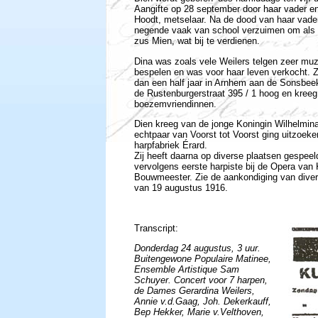
Aangifte op 28 september door haar vader en
Hoodt, metselaar. Na de dood van haar vade
negende vaak van school verzuimen om als l
zus Mien, wat bij te verdienen.
Dina was zoals vele Weilers telgen zeer muzik
bespelen en was voor haar leven verkocht. Z
dan een half jaar in Arnhem aan de Sonsbeek
de Rustenburgerstraat 395 / 1 hoog en kreeg 
boezemvriendinnen.
Dien kreeg van de jonge Koningin Wilhelmina
echtpaar van Voorst tot Voorst ging uitzoeke
harpfabriek Érard.
Zij heeft daarna op diverse plaatsen gespeel
vervolgens eerste harpiste bij de Opera van
Bouwmeester. Zie de aankondiging van diver
van 19 augustus 1916.
Transcript:
Donderdag 24 augustus, 3 uur.
Buitengewone Populaire Matinee,
Ensemble Artistique Sam
Schuyer. Concert voor 7 harpen,
de Dames Gerardina Weilers,
Annie v.d.Gaag, Joh. Dekerkauff,
Bep Hekker, Marie v.Velthoven,