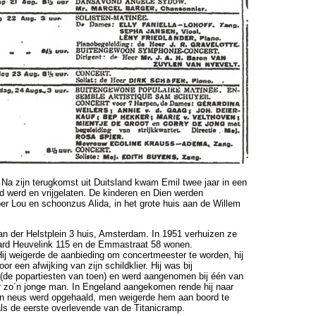
r. Na zijn terugkomst uit Duitsland kwam Emil twee jaar in een
rd werd en vrijgelaten. De kinderen en Dien werden
er Lou en schoonzus Alida, in het grote huis aan de Willem
an der Helstplein 3 huis, Amsterdam. In 1951 verhuizen ze
vard Heuvelink 115 en de Emmastraat 58 wonen.
Hij weigerde de aanbieding om concertmeester te worden, hij
r een afwijking van zijn schildklier. Hij was bij
r (de popartiesten van toen) en werd aangenomen bij één van
or zo´n jonge man. In Engeland aangekomen rende hij naar
ijn neus werd opgehaald, men weigerde hem aan boord te
ls de eerste overlevende van de Titanicramp.