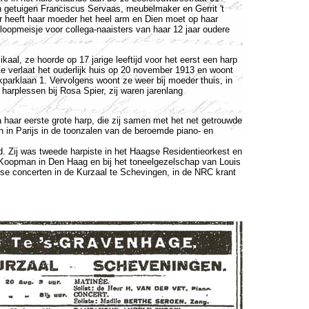
 getuigen Franciscus Servaas, meubelmaker en Gerrit 't
r heeft haar moeder het heel arm en Dien moet op haar
oopmeisje voor collega-naaisters van haar 12 jaar oudere
aal, ze hoorde op 17 jarige leeftijd voor het eerst een harp
e verlaat het ouderlijk huis op 20 november 1913 en woont
parklaan 1. Vervolgens woont ze weer bij moeder thuis, in
harplessen bij Rosa Spier, zij waren jarenlang
 haar eerste grote harp, die zij samen met het net getrouwde
n in Parijs in de toonzalen van de beroemde piano- en
d. Zij was tweede harpiste in het Haagse Residentieorkest en
 Koopman in Den Haag en bij het toneelgezelschap van Louis
se concerten in de Kurzaal te Schevingen, in de NRC krant