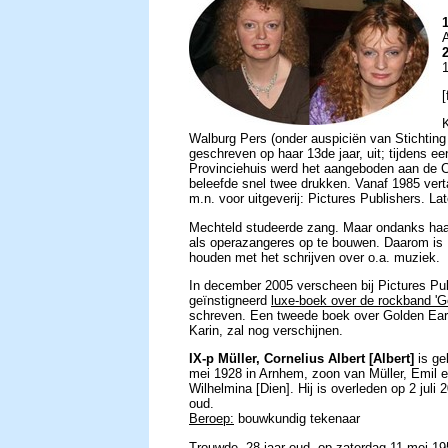
K
Walburg Pers (onder auspiciën van Stichtin
geschreven op haar 13de jaar, uit; tijdens ee
Provinciehuis werd het aangeboden aan de C
beleefde snel twee drukken. Vanaf 1985 vert
m.n. voor uitgeverij: Pictures Publishers. La
Mechteld studeerde zang. Maar ondanks haar
als operazangeres op te bouwen. Daarom is 
houden met het schrijven over o.a. muziek.
In december 2005 verscheen bij Pictures Pu
geïnstigneerd
luxe-boek over de rockband 'G
schreven. Een tweede boek over Golden Earr
Karin, zal nog verschijnen.
IX-p Müller, Cornelius Albert [Albert]
is ge
mei 1928 in Arnhem, zoon van Müller, Emil e
Wilhelmina [Dien]. Hij is overleden op 2 juli 
oud.
Beroep:
bouwkundig tekenaar
Trouwde, 28 jaar oud, op zaterdag 11 mei 19