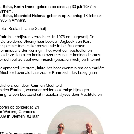
1. Beks, Karin Irene
, geboren op dinsdag 30 juli 1957 in
Arnhem.
2. Beks, Mechteld Helena
, geboren op zaterdag 13 februari
1965 in Arnhem.
[foto: Rockart - Jaap Schut]
arin is schrijfster, vertaalster. In 1973 gaf uitgeverij De
g De Gelderse Bloem) haar boekje ´Dagboek van Koi´,
n speciale feestelijke presentatie in het Arnhemse
ommissaris der Koningin. Het werd een bestseller en
aalde ze tientallen boeken over met name beeldende kunst,
ter schreef ze veel over muziek (opera en rock) op Internet.
 opmerkelijke stem, lukte het haar evenmin om een carrière
Mechteld evenals haar zuster Karin zich dus bezig gaan
blishers een door Karin en Mechteld
olden Earring´,
waarvoor beiden ook enige bijdragen
ing, alleen bestaand uit muziekanalyses door Mechteld en
boren op donderdag 24
n Weilers, Gerardina
2009 in
Diemen
, 81 jaar
57 in ´s Heerenberg met