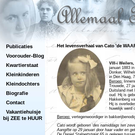
Publicaties
Het levensverhaal van Cato 'de W
Voorouder-Blog
VIII-i Weilers
Kwartierstaat
januari 1883 i
Donker, Wilhe
Kleinkinderen
in Den Haag, 7
Beroep:
linnen
Kleindochters
Trouwde, 27 ja
Duitsland met
Biografie
oud. Hij is ge
Hakkenberg va
Contact
Hij is overled
huwelijk werd 
Vakantiehuisje
Beroep:
vertegenwoordiger in bakkerijbenod
bij ZEE te HUUR
Cato wordt geboren ‘des namiddags ten zeven
Aangifte op 29 januari door haar vader en g
De Daniel Stalpertstraat 65 is gelegen tusse