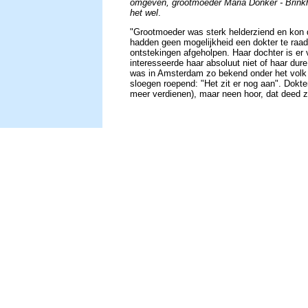
omgeven, grootmoeder Maria Donker - Brinkho
het wel
.
"Grootmoeder was sterk helderziend en kon 
hadden geen mogelijkheid een dokter te raadp
ontstekingen afgeholpen. Haar dochter is er 
interesseerde haar absoluut niet of haar dure
was in Amsterdam zo bekend onder het volk
sloegen roepend: "Het zit er nog aan". Dokt
meer verdienen), maar neen hoor, dat deed zij