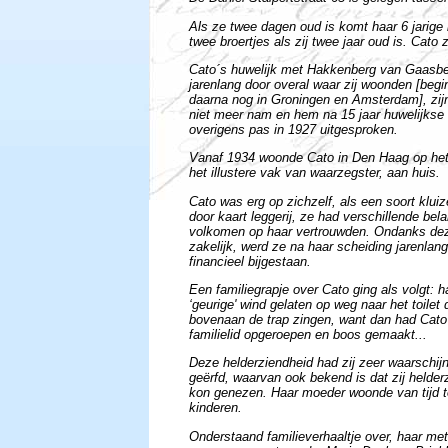
Als ze twee dagen oud is komt haar 6 jarige 
twee broertjes als zij twee jaar oud is. Cato 
Cato´s huwelijk met Hakkenberg van Gaasbee
jarenlang door overal waar zij woonden [begi
daarna nog in Groningen en Amsterdam], zijn
niet meer nam en hem na 15 jaar huwelijkse 
overigens pas in 1927 uitgesproken.
Vanaf 1934 woonde Cato in Den Haag op het 
het illustere vak van waarzegster, aan huis.
Cato was erg op zichzelf, als een soort kluiz
door kaart leggerij, ze had verschillende bela
volkomen op haar vertrouwden. Ondanks dez
zakelijk, werd ze na haar scheiding jarenlan
financieel bijgestaan.
Een familiegrapje over Cato ging als volgt: 
‘geurige' wind gelaten op weg naar het toilet
bovenaan de trap zingen, want dan had Cato
familielid opgeroepen en boos gemaakt...
Deze helderziendheid had zij zeer waarschij
geërfd, waarvan ook bekend is dat zij helde
kon genezen. Haar moeder woonde van tijd tot
kinderen.
Onderstaand familieverhaaltje over, haar me