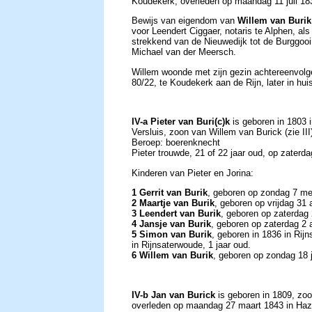
Koudekerk, overleden op maandag 11 juli 18
Bewijs van eigendom van
Willem van Burik
voor Leendert Ciggaer, notaris te Alphen, al
strekkend van de Nieuwedijk tot de Burggooi
Michael van der Meersch.
Willem woonde met zijn gezin achtereenvolg
80/22, te Koudekerk aan de Rijn, later in hui
IV-a Pieter van Buri(c)k
is geboren in 1803 i
Versluis, zoon van Willem van Burick (zie III
Beroep: boerenknecht
Pieter trouwde, 21 of 22 jaar oud, op zaterd
Kinderen van Pieter en Jorina:
1 Gerrit van Burik
, geboren op zondag 7 me
2 Maartje van Burik
, geboren op vrijdag 31
3 Leendert van Burik
, geboren op zaterdag
4 Jansje van Burik
, geboren op zaterdag 2 a
5 Simon van Burik
, geboren in 1836 in Rij
in Rijnsaterwoude, 1 jaar oud.
6 Willem van Burik
, geboren op zondag 18 
IV-b Jan van Burick
is geboren in 1809, zoon
overleden op maandag 27 maart 1843 in Hazer