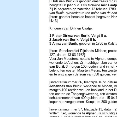
I Dirk van Burik
is geboren omstreeks 1738,
hoogste 68 jaar oud. Dirk trouwde met
Caatj
Zij is begraven op zaterdag 12 februari 1780
van Burik, overleden te ten huize van de aa
[bron: gaarder betaalde impost begraven Ha
blz.3]
Kinderen van Dirk en Caatje:
1 Pieter Dirksz van Burik. Volgt II-a.
2 Jacob van Burik. Volgt II-b.
3 Anna van Burik
, geboren in 1756 in Kals
[bron: Streekarchief Rijnlands Midden; prot
127, datum 13-03-1762]
Voor Jan Meesters, notaris te Alphen, comp
wonende te Alphen. Zij machtigen Jan van d
van Burik
3 morgen 100 roeden land in het R
belend ten oosten Maarten Meurs, ten weste
en te ontvangen de som van 550 gulden. verv
[inventarisnummer 36, bladzijde 167v, datum
Johannes van Burik
, wonende te Alphen, v
morgen 100 roeden wei- en hooiland in het R
ten oosten de Toegangswetering, ten weste
schuldrentebrief van 400 gulden, d.d. 15-04
koper nu overgenomen. Koopsom 300 gulde
[inventarisnummer 37, bladzijde 13, datum 2
Willem Ket, wonende te Alphen, is schuldig