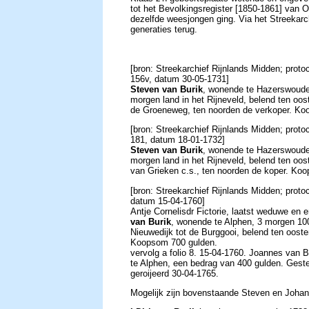
tot het Bevolkingsregister [1850-1861] van O
dezelfde weesjongen ging. Via het Streekarchi
generaties terug.
[bron: Streekarchief Rijnlands Midden; prot
156v, datum 30-05-1731]
Steven van Burik
, wonende te Hazerswoude
morgen land in het Rijneveld, belend ten oo
de Groeneweg, ten noorden de verkoper. Ko
[bron: Streekarchief Rijnlands Midden; prot
181, datum 18-01-1732]
Steven van Burik
, wonende te Hazerswoude
morgen land in het Rijneveld, belend ten o
van Grieken c.s., ten noorden de koper. Koo
[bron: Streekarchief Rijnlands Midden; proto
datum 15-04-1760]
Antje Cornelisdr Fictorie, laatst weduwe en
van Burik
, wonende te Alphen, 3 morgen 100
Nieuwedijk tot de Burggooi, belend ten oos
Koopsom 700 gulden.
vervolg a folio 8. 15-04-1760. Joannes van B
te Alphen, een bedrag van 400 gulden. Ges
geroijeerd 30-04-1765.
Mogelijk zijn bovenstaande Steven en Johan