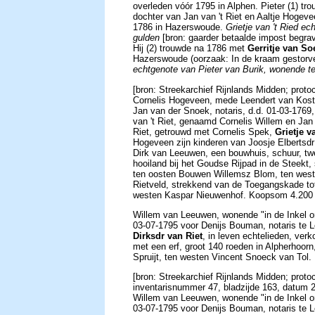
overleden vóór 1795 in Alphen. Pieter (1) t
dochter van Jan van 't Riet en Aaltje Hogevee
1786 in Hazerswoude.
Grietje van 't Ried e
gulden
[bron: gaarder betaalde impost begra
Hij (2) trouwde na 1786 met
Gerritje van So
Hazerswoude (oorzaak: In de kraam gestorven
echtgenote van Pieter van Burik, wonende te
[bron: Streekarchief Rijnlands Midden; prot
Cornelis Hogeveen, mede Leendert van Kost
Jan van der Snoek, notaris, d.d. 01-03-1769
van 't Riet, genaamd Cornelis Willem en Jan 
Riet, getrouwd met Cornelis Spek,
Grietje va
Hogeveen zijn kinderen van Joosje Elberts
Dirk van Leeuwen, een bouwhuis, schuur, t
hooiland bij het Goudse Rijpad in de Steekt,
ten oosten Bouwen Willemsz Blom, ten west
Rietveld, strekkend van de Toegangskade tot
westen Kaspar Nieuwenhof. Koopsom 4.200 
Willem van Leeuwen, wonende "in de Inkel on
03-07-1795 voor Denijs Bouman, notaris te 
Dirksdr van Riet
, in leven echtelieden, ver
met een erf, groot 140 roeden in Alpherhoorn
Spruijt, ten westen Vincent Snoeck van Tol
[bron: Streekarchief Rijnlands Midden; prot
inventarisnummer 47, bladzijde 163, datum 
Willem van Leeuwen, wonende "in de Inkel on
03-07-1795 voor Denijs Bouman, notaris te 