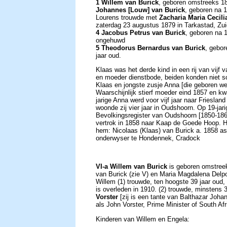
1 Willem van Burick
, geboren omstreeks 18
Johannes [Louw] van Burick
, geboren na 1
Lourens trouwde met
Zacharia Maria Cecili
zaterdag 23 augustus 1879 in Tarkastad, Zu
4 Jacobus Petrus van Burick
, geboren na 
ongehuwd
5 Theodorus Bernardus van Burick
, gebor
jaar oud.
Klaas was het derde kind in een rij van vijf 
en moeder dienstbode, beiden konden niet sch
Klaas en jongste zusje Anna [die geboren we
Waarschijnlijk stierf moeder eind 1857 en 
jarige Anna werd voor vijf jaar naar Friesla
woonde zij vier jaar in Oudshoorn. Op 19-jarig
Bevolkingsregister van Oudshoorn [1850-1861
vertrok in 1858 naar Kaap de Goede Hoop. He
hem: Nicolaas (Klaas) van Burick a. 1858 as
onderwyser te Hondennek, Cradock
VI-a Willem van Burick
is geboren omstreek
van Burick (zie V) en Maria Magdalena Delpor
Willem (1) trouwde, ten hoogste 39 jaar oud
is overleden in 1910. (2) trouwde, minstens
Vorster
[zij is een tante van Balthazar Joh
als John Vorster, Prime Minister of South Af
Kinderen van Willem en Engela: