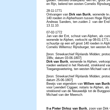
gulden. Gesteld onderpand: een erf, groot 14
en Rijn, belend ten oosten Cornelis Rijnsbur
28-11-1771
Ontvangen van
Dirk van Burik
, wonende te
140 roeden in Alpherhoorn tussen Hoge Rijndi
Andreas Sanders, ten zuiden J. van der End
13.11.10.
07-02-1772
Jan van der Ent, schout van Alphen, als cur
wonende te Alphen, verkocht op 08-01-1771
schuurtje op een erf groot 140 roeden in Alp
Cornelis Willemsz Rijnsburger, ten westen 
[bron: Streekarchief Rijnlands Midden; prot
198v, datum 03-06-1807]
Dirk van Burik
, wonende te Alphen, verkoo
roeden weiland in het Rietveld, strekkend va
Toegangswetering, ten westen Michael van 
[bron: Streekarchief Rijnlands Midden; proto
datum 25-06-1807]
Bewijs van eigendom van
Willem van Burik
voor Leendert Ciggaer, notaris te Alphen, al
strekkend van de Nieuwedijk tot de Burggooi
Michael van der Meersch.
II-a Pieter Dirksz van Burik
, zoon van Dirk 