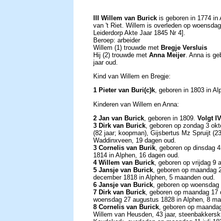
III Willem van Burick
is geboren in 1774 in 
van 't Riet. Willem is overleden op woensdag 
Leiderdorp Akte Jaar 1845 Nr 4].
Beroep: arbeider
Willem (1) trouwde met
Bregje Versluis
Hij (2) trouwde met
Anna Meijer
. Anna is ge
jaar oud.
Kind van Willem en Bregje:
1 Pieter van Buri(c)k
, geboren in 1803 in A
Kinderen van Willem en Anna:
2 Jan van Burick
, geboren in 1809.
Volgt IV
3 Dirk van Burick
, geboren op zondag 3 okt
(82 jaar; koopman), Gijsbertus Mz Spruijt (23
Waddinxveen, 19 dagen oud.
3 Cornelis van Burik
, geboren op dinsdag 4
1814 in Alphen, 16 dagen oud.
4 Willem van Burick
, geboren op vrijdag 9
5 Jansje van Burick
, geboren op maandag 20
december 1818 in Alphen, 5 maanden oud.
6 Jansje van Burick
, geboren op woensdag 
7 Dirk van Burick
, geboren op maandag 17 
woensdag 27 augustus 1828 in Alphen, 8 m
8 Cornelis van Burick
, geboren op maandag
Willem van Heusden, 43 jaar, steenbakkerskn