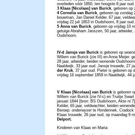
overleden vóór 1850, ten hoogste 8 jaar oud.
3 Klaas [Nicolaas] van Burick
, geboren op
4 Cornelia van Burick
, geboren op zondag 2
bouwman, Jan Daniel Kelder, 67 jaar, veldwa
vrijdag 22 juli 1853 in Oudshoorn, 8 jaar oud.
5 Anna van Burick
, geboren op vrijdag 10 
getuige Abraham Janszen, 50 jaar, arbeider, 
Oudshoorn.
IV-d Jansje van Burick
is geboren op woens
Willem van Burick (zie III) en Anna Meijer. 
28 jaar, arbeider, beiden wonende Oudshoorn
Naaldwijk, 33 jaar oud. Jansje trouwde, 27 
der Kruk
, 37 jaar oud. Pieter is geboren op 
vrijdag 16 september 1859 in Naaldwijk, 44 j
V Klaas [Nicolaas] van Burick
is geboren o
Willem van Burick (zie IV-c) en Truitje Swar
januari 1844 [bron: BS Oudshoorn, Akte nr.7]
Kelder, 65 jaar, veldwachter, beiden wonende
Beroep: onderwyser te Hondennek, Cradock
Klaas trouwde, 26 jaar oud, op maandag 9 m
Delport.
Kinderen van Klaas en Maria: