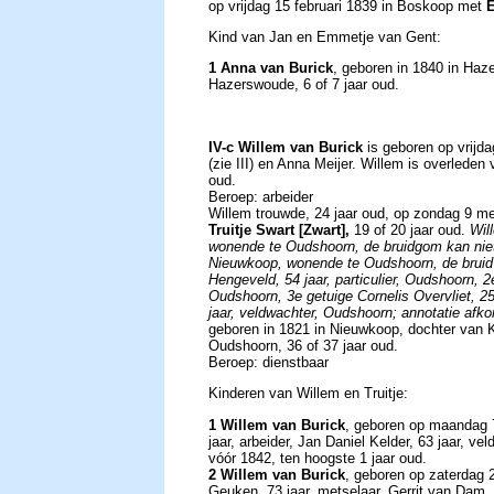
op vrijdag 15 februari 1839 in Boskoop met
Kind van Jan en Emmetje van Gent:
1 Anna van Burick
, geboren in 1840 in Haz
Hazerswoude, 6 of 7 jaar oud.
IV-c Willem van Burick
is geboren op vrijd
(zie III) en Anna Meijer. Willem is overleden
oud.
Beroep: arbeider
Willem trouwde, 24 jaar oud, op zondag 9 m
Truitje Swart [Zwart],
19 of 20 jaar oud.
Wil
wonende te Oudshoorn, de bruidgom kan niet s
Nieuwkoop, wonende te Oudshoorn, de bruid 
Hengeveld, 54 jaar, particulier, Oudshoorn, 2
Oudshoorn, 3e getuige Cornelis Overvliet, 25
jaar, veldwachter, Oudshoorn; annotatie afk
geboren in 1821 in Nieuwkoop, dochter van Kl
Oudshoorn, 36 of 37 jaar oud.
Beroep: dienstbaar
Kinderen van Willem en Truitje:
1 Willem van Burick
, geboren op maandag 
jaar, arbeider, Jan Daniel Kelder, 63 jaar, 
vóór 1842, ten hoogste 1 jaar oud.
2 Willem van Burick
, geboren op zaterdag 
Geuken, 73 jaar, metselaar, Gerrit van Dam,