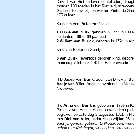
Dirksdr van Riet, in leven echtelieden, draa
morgen 100 roeden in het Rietveld, strekken
Gijsbert Toornvliet, ten westen Pieter de S
475 gulden.
Kinderen van Pieter en Grietje:
1 Dirkje van Burik
, geboren in 1773 in Haz
Leiderdorp, 68 of 69 jaar oud.
2 Willem van Burick
, geboren in 1774 in A
Kind van Pieter en Gerritje:
3 van Burik
, levenloos geboren kind, gebor
maandag 7 februari 1791 in Hazerswoude.
II-b Jacob van Burik
, zoon van Dirk van Bu
Aagje van Vliet
. Aagje is overleden in Nie
Nieuwveen.
II-c Anna van Burik
is geboren in 1756 in Ka
Pietersz van Hosse. Anna is overleden op din
begraven op zaterdag 3 augustus 1811 in Ni
met
Dirk van Vliet
, nadat zij op vrijdag 25 
Vliet jongeman, geboren te Nieuwveen, wone
geboren te Kalslagen, wonende te Vrouwena