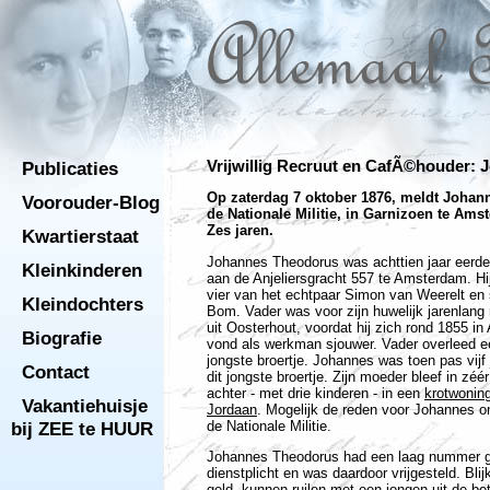
Publicaties
Vrijwillig Recruut en CafÃ©houder:
Op zaterdag 7 oktober 1876, meldt Johann
Voorouder-Blog
de Nationale Militie, in Garnizoen te Ams
Zes jaren.
Kwartierstaat
Johannes Theodorus was achttien jaar eerder
Kleinkinderen
aan de Anjeliersgracht 557 te Amsterdam. Hi
vier van het echtpaar Simon van Weerelt en
Kleindochters
Bom. Vader was voor zijn huwelijk jarenlang 
uit Oosterhout, voordat hij zich rond 1855 i
Biografie
vond als werkman sjouwer. Vader overleed e
jongste broertje. Johannes was toen pas vijf j
Contact
dit jongste broertje. Zijn moeder bleef in z
achter - met drie kinderen - in een
krotwoning
Vakantiehuisje
Jordaan
. Mogelijk de reden voor Johannes om
de Nationale Militie.
bij ZEE te HUUR
Johannes Theodorus had een laag nummer ge
dienstplicht en was daardoor vrijgesteld. Blij
geld, kunnen ruilen met een jongen uit de bete