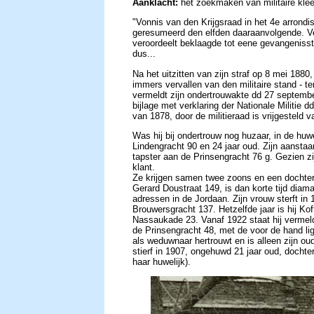
Aanklacht:
het zoekmaken van militaire kle
"Vonnis van den Krijgsraad in het 4e arrond
geresumeerd den elfden daaraanvolgende. Ver
veroordeelt beklaagde tot eene gevangenisstr
dus...
Na het uitzitten van zijn straf op 8 mei 188
immers vervallen van den militaire stand -
vermeldt zijn ondertrouwakte dd 27 septemb
bijlage met verklaring der Nationale Militie d
van 1878, door de militieraad is vrijgesteld v
Was hij bij ondertrouw nog huzaar, in de huwe
Lindengracht 90 en 24 jaar oud. Zijn aanstaa
tapster aan de Prinsengracht 76 g. Gezien zijn
klant.
Ze krijgen samen twee zoons en een dochter.
Gerard Doustraat 149, is dan korte tijd diam
adressen in de Jordaan. Zijn vrouw sterft i
Brouwersgracht 137. Hetzelfde jaar is hij K
Nassaukade 23. Vanaf 1922 staat hij vermel
de Prinsengracht 48, met de voor de hand l
als weduwnaar hertrouwt en is alleen zijn o
stierf in 1907, ongehuwd 21 jaar oud, docht
haar huwelijk).