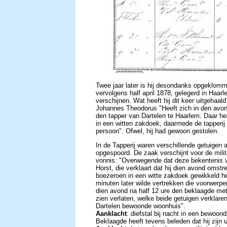
Twee jaar later is hij desondanks opgeklomm
vervolgens half april 1878, gelegerd in Haarle
verschijnen. Wat heeft hij dit keer uitgehaal
Johannes Theodorus "Heeft zich in den avond
den tapper van Dartelen te Haarlem. Daar h
in een witten zakdoek, daarmede de tapperi
persoon". Ofwel, hij had gewoon gestolen.
In de Tapperij waren verschillende getuige
opgespoord. De zaak verschijnt voor de militai
vonnis: "Overwegende dat deze bekentenis v
Horst, die verklaart dat hij dien avond omstr
boezeroen in een witte zakdoek gewikkeld hee
minuten later wilde vertrekken die voorwerpe
dien avond na half 12 ure den beklaagde met
zien verlaten, welke beide getuigen verklare
Dartelen bewoonde woonhuis".
Aanklacht
: diefstal bij nacht in een bewoond
Beklaagde heeft tevens beleden dat hij zijn ui