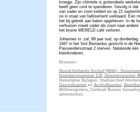
kroegje. Zijn cliëntele is grotendeels werke
heeft geen cent te spenderen. Gevolg is dat
van vader en zoon keldert en op 21 septem
ze in staat van faillisement verklaard. Een m
het bij gebrek aan baten opgeheven. In de lo
verhuizen zowel vader als zoon naar andere a
het bruine WERELD café verloren.
Johannes sr. zal, 89 jaar oud, op donderda
1947 in het Sint Bernardus gesticht in de Ni
Passeerdersstraat 2 sterven. Nalatende één
kleinkinderen.
Bronnen:
Noord-Hollands Archief [NHA] - Vonnissen
Inventarisnummer 130, Dossiernummer 4
Huwelijkse Bijlagen, Stadsarchief Amster
Gezinskaarten
en
Archiefkaarten
,
Beeldba
Militieregisters, Centraal Bureau Genealog
advertenties.