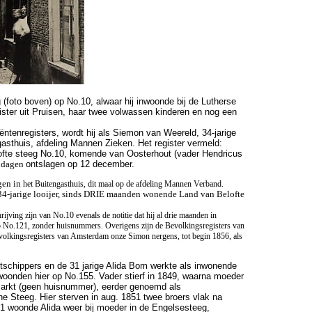
g
(foto boven) op No.10, alwaar hij inwoonde bij de
Lutherse
ster uit Pruisen, haar twee volwassen kinderen en nog een
ëntenregisters, wordt hij
als Siemon van Weereld, 34-jarige
asthuis, afdeling Mannen Zieken. Het register vermeld:
ofte steeg No.10, komende van Oosterhout (vader Hendricus
 dagen
ontslagen op 12 december.
gen in
het Buitengasthuis, dit maal op de afdeling Mannen Verband.
 34-jarige looijer, sinds DRIE maanden wonende Land van Belofte
ijving zijn van No.10 evenals de notitie dat hij al drie maanden in
op No.121, zonder huisnummers.
Overigens zijn de
Bevolkingsregisters van
olkingsregisters van Amsterdam onze Simon nergens, tot begin 1856, als
rtschippers en de 31 jarige Alida Bom werkte als inwonende
woonden hier op No.155. Vader stierf in 1849, waarna moeder
markt (geen huisnummer), eerder genoemd als
Steeg. Hier sterven in aug. 1851 twee broers vlak na
851 woonde Alida weer bij moeder in de Engelsesteeg,