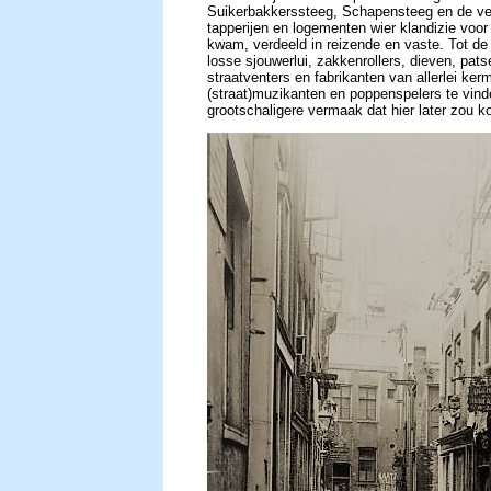
Suikerbakkerssteeg, Schapensteeg en de v
tapperijen en logementen
wier klandizie
voor
kwam, verdeeld in reizende en vaste. Tot de
losse sjouwerlui, zakkenrollers, dieven, pats
straatventers en fabrikanten van allerlei kerm
(straat)muzikanten en poppenspelers te vinde
grootschaligere vermaak dat hier later zou k