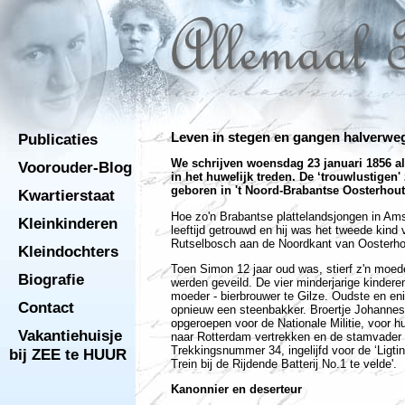
Publicaties
Leven in stegen en gangen halverwe
We schrijven woensdag 23 januari 1856 a
Voorouder-Blog
in het huwelijk treden. De ‘trouwlustigen'
geboren in 't
Noord-Brabantse
Oosterhout
Kwartierstaat
Hoe zo'n Brabantse plattelandsjongen in A
Kleinkinderen
leeftijd getrouwd en hij was het tweede kind 
Rutselbosch aan de Noordkant van Oosterh
Kleindochters
Toen Simon 12 jaar oud was, stierf z'n moeder
Biografie
werden geveild. De vier minderjarige kinder
moeder - bierbrouwer te Gilze. Oudste en eni
Contact
opnieuw een steenbakker. Broertje Johanne
opgeroepen voor de Nationale Militie, voor hu
Vakantiehuisje
naar Rotterdam vertrekken en de stamvader 
Trekkingsnummer 34, ingelijfd voor de ‘Ligting
bij ZEE te HUUR
Trein bij de Rijdende Batterij No.1 te velde'.
Kanonnier en deserteur