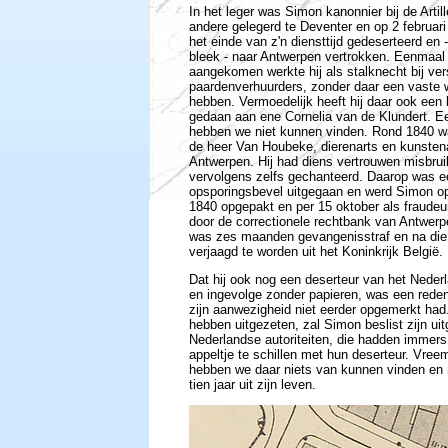
In het leger was Simon kanonnier bij de Artill
andere gelegerd te Deventer en op 2 februari
het einde van z'n diensttijd gedeserteerd en -
bleek - naar Antwerpen vertrokken. Eenmaal
aangekomen werkte hij als stalknecht bij ver
paardenverhuurders, zonder daar een vaste 
hebben. Vermoedelijk heeft hij daar ook een 
gedaan aan ene Cornelia van de Klundert. Ee
hebben we niet kunnen vinden. Rond 1840 was
de heer Van Houbeke, dierenarts en kunsten
Antwerpen. Hij had diens vertrouwen misbru
vervolgens zelfs gechanteerd. Daarop was e
opsporingsbevel uitgegaan en werd Simon o
1840 opgepakt en per 15 oktober als fraudeu
door de correctionele rechtbank van Antwerp
was zes maanden gevangenisstraf en na die 
verjaagd te worden uit het Koninkrijk België.
Dat hij ook nog een deserteur van het Neder
en ingevolge zonder papieren, was een reden 
zijn aanwezigheid niet eerder opgemerkt had.
hebben uitgezeten, zal Simon beslist zijn ui
Nederlandse autoriteiten, die hadden immer
appeltje te schillen met hun deserteur. Vre
hebben we daar niets van kunnen vinden en
tien jaar uit zijn leven.