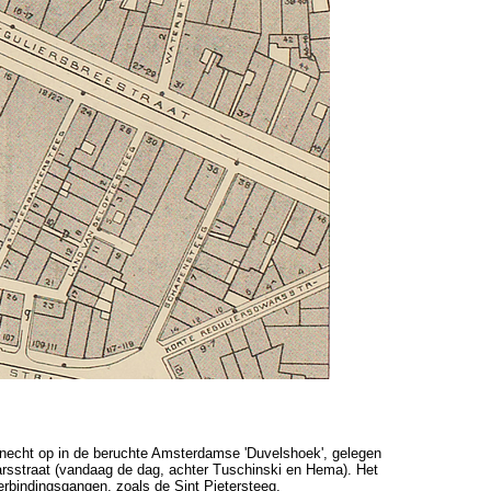
knecht op in de beruchte Amsterdamse '
Duvelshoek', gelegen
arsstraat (vandaag de dag, achter Tuschinski en Hema). Het
rbindingsgangen, zoals de Sint Pietersteeg,