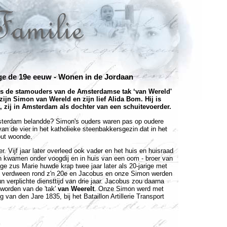
ge de 19e eeuw - Wonen in de Jordaan
ls de stamouders van de Amsterdamse tak ‘van Wereld'
 zijn Simon van Wereld en zijn lief Alida Bom. Hij is
, zij in Amsterdam als dochter van een schuitevoerder.
msterdam belandde? Simon's ouders waren pas op oudere
van de vier in het katholieke steenbakkersgezin dat in het
out woonde.
. Vijf jaar later overleed ook vader en het huis en huisraad
en kwamen onder voogdij en in huis van een oom - broer van
ge zus Marie huwde krap twee jaar later als 20-jarige met
s verdween rond z'n 20e en Jacobus en onze Simon werden
n verplichte diensttijd van drie jaar. Jacobus zou daarna
worden van de 'tak'
van Weerelt
. Onze Simon werd met
 van den Jare 1835, bij het Bataillon Artillerie Transport