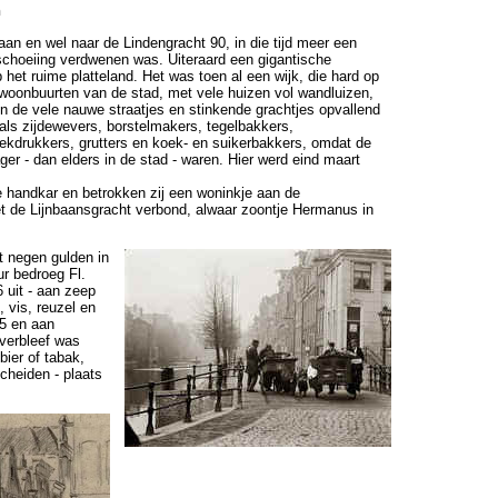
n
an en wel naar de Lindengracht 90, in die tijd meer een
schoeiing verdwenen was. Uiteraard een gigantische
et ruime platteland. Het was toen al een wijk, die hard op
e woonbuurten van de stad, met vele huizen vol wandluizen,
in de vele nauwe straatjes en stinkende grachtjes opvallend
ls zijdewevers, borstelmakers, tegelbakkers,
kdrukkers, grutters en koek- en suikerbakkers, omdat de
ger - dan elders in de stad - waren. Hier werd eind maart
e handkar en betrokken zij een woninkje aan de
et de Lijnbaansgracht verbond, alwaar zoontje Hermanus in
ot negen gulden in
ur bedroeg Fl.
 uit - aan zeep
 vis, reuzel en
05 en aan
overbleef was
bier of tabak,
cheiden - plaats