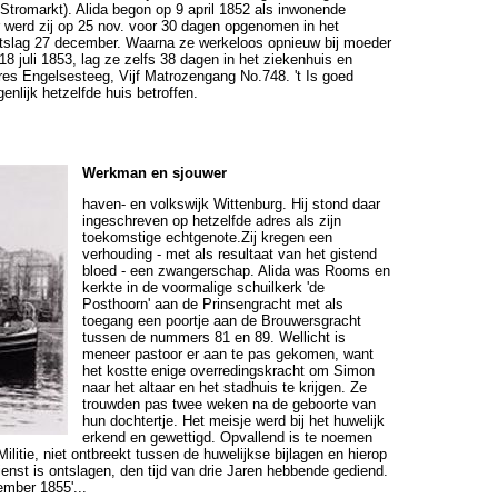
tromarkt). Alida begon op 9 april 1852 als inwonende
r werd zij op 25 nov. voor 30 dagen opgenomen in het
ntslag 27 december. Waarna ze werkeloos opnieuw bij moeder
18 juli 1853, lag ze zelfs 38 dagen in het ziekenhuis en
res Engelsesteeg, Vijf Matrozengang No.748. 't Is goed
igenlijk hetzelfde huis betroffen.
Werkman en sjouwer
have
n- en volkswijk Wittenburg. Hij stond daar
ingeschreven op hetzelfde adres als zijn
toekomstige echtgenote.Zij kregen een
verhouding - met als resultaat van het gistend
bloed - een zwangerschap. Alida was Rooms en
kerkte in de voormalige schuilkerk 'de
Posthoorn' aan de Prinsengracht met als
toegang een poortje aan de Brouwersgracht
tussen de nummers 81 en 89. Wellicht is
meneer pastoor er aan te pas gekomen, want
het kostte enige overredingskracht om Simon
naar het altaar en het stadhuis te krijgen. Ze
trouwden pas twee weken na de geboorte van
hun dochtertje. Het meisje werd bij het huwelijk
erkend en gewettigd. Opvallend is te noemen
Militie, niet ontbreekt tussen de huwelijkse bijlagen en hierop
dienst is ontslagen, den tijd van drie Jaren hebbende gediend.
mber 1855'...