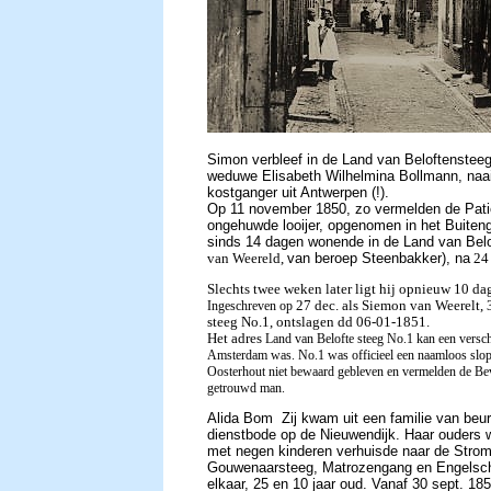
Simon verbleef in de
Land van Beloftenstee
weduwe Elisabeth Wilhelmina Bollmann, naai
kostganger uit Antwerpen (!).
Op
11 november 1850, zo vermelden de
Pati
ongehuwde looijer, opgenomen in het Buiteng
sinds 14 dagen wonende in de Land van Bel
van Weereld,
van beroep Steenbakker), na
24
Slechts twee weken later ligt hij opnieuw 10 da
27 dec. als Siemon van Weerelt,
Ingeschreven op
steeg No.1, ontslagen dd 06-01-1851.
Het adres
Land van Belofte steeg No.1 kan een verschr
Amsterdam was. No.1 was officieel een naamloos sl
Oosterhout niet bewaard gebleven en
vermelden de
Bev
getrouwd man.
Alida Bom
Zij kwam uit een familie van beu
dienstbode op de Nieuwendijk. Haar ouders 
met negen kinderen verhuisde naar de Stro
Gouwenaarsteeg, Matrozengang en Engelsche 
elkaar, 25 en 10 jaar oud. Vanaf 30 sept. 1