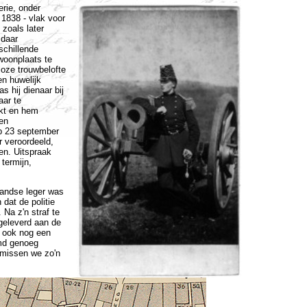
erie, onder
 1838 - vlak voor
 zoals later
 daar
schillende
woonplaats te
loze trouwbelofte
n huwelijk
 hij dienaar bij
aar te
ikt en hem
en
p 23 september
r veroordeeld,
en. Uitspraak
termijn,
landse leger was
dat de politie
 Na z'n straf te
tgeleverd aan de
s ook nog een
emd genoeg
 missen we zo'n