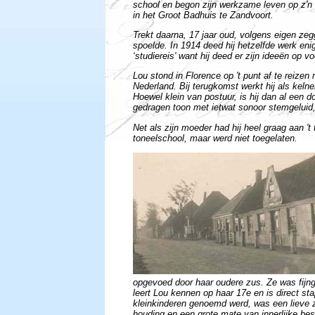
school en begon zijn werkzame leven op z'n 1
in het Groot Badhuis te Zandvoort.
Trekt daarna, 17 jaar oud, volgens eigen zegg
spoelde. In 1914 deed hij hetzelfde werk eni
‘studiereis' want hij deed er zijn ideeën op v
Lou stond in Florence op 't punt af te reizen
Nederland. Bij terugkomst werkt hij als kelne
Hoewel klein van postuur, is hij dan al een do
gedragen toon met ietwat sonoor stemgeluid, a
Net als zijn moeder had hij heel graag aan '
toneelschool, maar werd niet toegelaten.
opgevoed door haar oudere zus. Ze was fijn
leert Lou kennen op haar 17e en is direct sta
kleinkinderen genoemd werd, was een lieve z
houding en een grote mate van innerlijke be