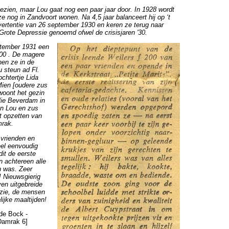
ezien, maar Lou gaat nog een paar jaar door. In 1928 wordt
e nog in Zandvoort wonen. Na 4,5 jaar balanceert hij op ‘t
dvertentie van 26 september 1930 en keren ze terug naar
rote Depressie genoemd ofwel de crisisjaren '30.
ptember 1931 een
00 . De magere
en ze in de
u steun ad Fl.
chtertje Lida
Mien [oudere zus
woont het gezin
ilie Beverdam in
en Lou en zus
t opzetten van
mrak.
 vrienden en
eel eenvoudig
it de eerste
n achtereen alle
n was. Zeer
n! Nieuwsgierig
ven uitgebreide
dizie, de mensen
ijke maaltijden!
[de Bock -
Damrak 6]