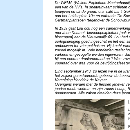
De WEMA (Weilers Exploitatie Maatschappij
een van de NV's. In sneltreinvaart schieten 
bedrijven nu uit de grond, o.a. café bar 't G
aan het Leidseplein 10a en cafetaria ‘De Boc
Gartmanplantsoen (tegenover de Schouwburg 
In 1939 gaat Lou ook nog een samenwerkin
met Jean Desmet, bioscoopexploitant [ook v
bioscopen] aan de Nieuwendijk 69.
Lou had 
oorlogsdreiging goed ingeschat en liet een a
ombouwen tot vriespakhuizen. Hij kocht vana
zoveel mogelijk in. Vele honderden geslacht
varkens en gevogelte werden ingevroren, d
hij een enorme drankvoorraad op.‘t Was zove
voorraad over was voor de bevrijdingsfeesten 
Eind september 1943, zo lezen we in de krant
het zojuist gerestaureerde gebouw ‘de Leeu
Vereniging Hendrick de Keyser.
Overigens werden met de flessen jenever ve
joodse mede-werkers en zijn zoons Loutje, 
doorkwamen. Alle zaken draaiden deze jaren ‘n
[