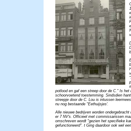
B
b
"
potlood en gaf een streep door de C." Is het
schoorvoetend toestemming. Sindsdien hante
streepje door de C. Lou is intussen leermee
nu nog bestaande "Eethuijsjes'.
Alle nieuwe bedrijven worden ondergebrach
er 7 NV's. Officieel met commissarissen maar
omschreven wordt "gezien het specifieke kar
gefunctioneerd". t Ging daardoor ook wel een