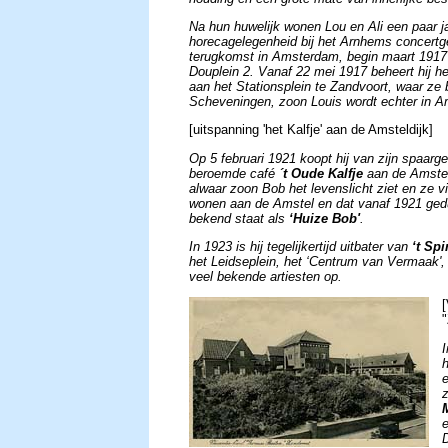
Na hun huwelijk wonen Lou en Ali een paar ja
horecagelegenheid bij het Arnhems concertge
terugkomst in Amsterdam, begin maart 1917 
Douplein 2. Vanaf 22 mei 1917 beheert hij he
aan het Stationsplein te Zandvoort, waar ze bi
Scheveningen, zoon Louis wordt echter in 
[uitspanning 'het Kalfje' aan de Amsteldijk]
Op 5 februari 1921 koopt hij van zijn spaarge
beroemde café
´t Oude Kalfje
aan de Amstel
alwaar zoon Bob het levenslicht ziet en ze vi
wonen aan de Amstel en dat vanaf 1921 gedu
bekend staat als
‘Huize Bob'
.
In 1923 is hij tegelijkertijd uitbater van
‘t Sp
het Leidseplein, het ‘Centrum van Vermaak', 
veel bekende artiesten op.
e