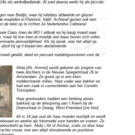
4e als winkelbediende. Al snel daarna werkt hij als piccolo
en naar Berlijn, waar hij tafeltjes afdweilde en glazen
ge maanden in Florence, Italië. Achteraf gezien ook een
oor de later op te richten 1e Nederlandse Cafetaria!
 naar Cairo, toen de WO I uitbrak en hij terug moest naar
r, maar hij kon toen al moeilijk een baas boven zich velen.
minante persoonlijkheid. Als hij sprak, was het altijd op
lsof hij op 't toneel iets declameerde.
t toneel gewild, deed en passant toelatingsexamen voor de
Alida [Ali, Ammie] wordt geboren als jongste van
twee dochters in de Nieuwe Spiegelstraat 26 te
Amsterdam. Ze groeit op in een klein
middenstands milieu. Haar vader was bakker en
had een zaak in comestibelen aan het Cornelis
Troostplein.
Haar grootouders hadden een herberg annex
bakkerij op de driesprong aan 't Keern bij de
Dorpsstraat in Zwaag, West-Friesland [zie foto].
Ali is 14 jaar oud als haar moeder overlijdt en wordt
gebouwd en werkte als fotomodel voor handen en voeten. Ze
pelverliefd op hem. Alida / Ali of Ammie, zoals ze door haar
achte vrouw, met een altijd stimulerende en positieve
schaving.