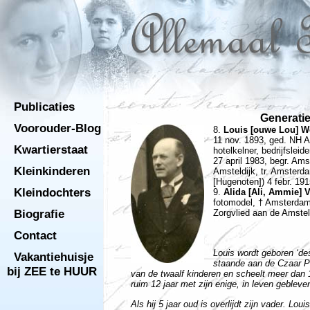
Publicaties
Generatie
Voorouder-Blog
8.
Louis [ouwe Lou] W
11 nov. 1893
, ged. NH A
Kwartierstaat
hotelkelner, bedrijfsleid
27 april 1983
, begr. Am
Kleinkinderen
Amsteldijk, tr. Amsterd
[Hugenoten])
4 febr. 19
Kleindochters
9.
Alida [Ali, Ammie] 
fotomodel, † Amsterda
Biografie
Zorgvlied aan de Amstel
Contact
Louis wordt geboren ‘des
Vakantiehuisje
staande aan de Czaar Pe
bij ZEE te HUUR
van de twaalf kinderen en scheelt meer dan 
ruim 12 jaar met zijn enige, in leven gebleve
Als hij 5 jaar oud is overlijdt zijn vader. Lo