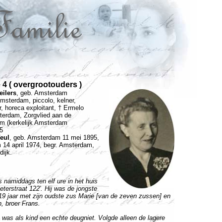
 4 ( overgrootouders )
eilers
, geb. Amsterdam
msterdam, piccolo, kelner,
er, horeca exploitant, † Ermelo
sterdam, Zorgvlied aan de
am (kerkelijk Amsterdam
15
Veul
, geb. Amsterdam
11 mei 1895
,
m
14 april 1974
, begr. Amsterdam,
dijk.
 namiddags ten elf ure in het huis
terstraat 122'. Hij was de jongste
19 jaar met zijn oudste zus Marie [van de zeven zussen] en
n, broer Frans.
uis was als kind een echte deugniet. Volgde alleen de lagere