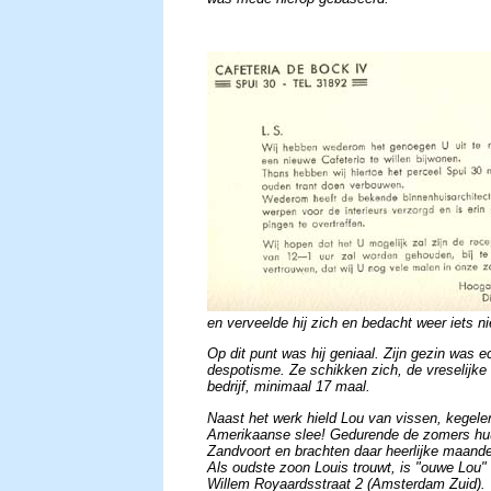
en verveelde hij zich en bedacht weer iets n
Op dit punt was hij geniaal. Zijn gezin was e
despotisme. Ze schikken zich, de vreselijk
bedrijf, minimaal 17 maal.
Naast het werk hield Lou van vissen, kegelen
Amerikaanse slee!
Gedurende de zomers huur
Zandvoort en brachten daar heerlijke maande
Als oudste zoon Louis trouwt, is "ouwe Lou" 
Willem Royaardsstraat 2 (Amsterdam Zuid).