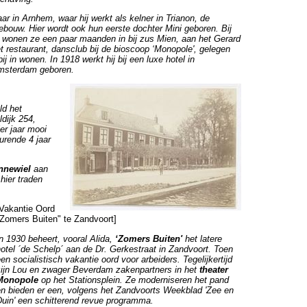
ar in Arnhem, waar hij werkt als kelner in Trianon, de
bouw. Hier wordt ook hun eerste dochter Mini geboren. Bij
wonen ze een paar maanden in bij zus Mien, aan het Gerard
t restaurant, dansclub bij de bioscoop ‘Monopole', gelegen
j in wonen. In 1918 werkt hij bij een luxe hotel in
Amsterdam geboren.
ld het
dijk 254,
er jaar mooi
rende 4 jaar
innewiel
aan
hier traden
[Vakantie Oord
"Zomers Buiten" te Zandvoort]
In 1930 beheert, vooral Alida,
‘Zomers Buiten'
het latere
hotel ´de Schelp´ aan de Dr. Gerkestraat in Zandvoort. Toen
en socialistisch vakantie oord voor arbeiders. Tegelijkertijd
zijn Lou en zwager Beverdam zakenpartners in het
theater
Monopole
op het Stationsplein. Ze moderniseren het pand
en bieden er een, volgens het Zandvoorts Weekblad 'Zee en
Duin' een schitterend revue programma.