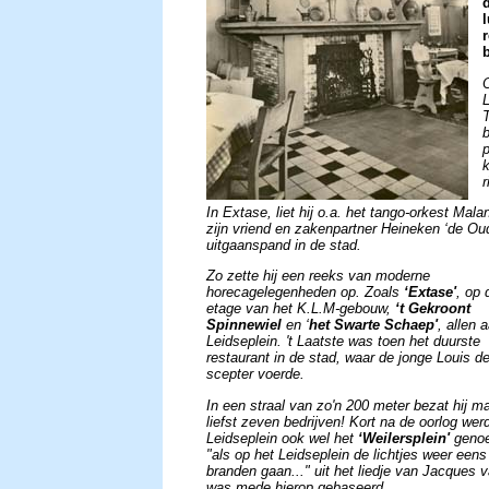
L
r
In Extase, liet hij o.a. het tango-orkest Mal
zijn vriend en zakenpartner Heineken ‘de O
uitgaanspand in de stad.
Zo zette hij een reeks van moderne
horecagelegenheden op. Zoals
‘Extase'
, op 
etage van het K.L.M-gebouw,
‘t Gekroont
Spinnewiel
en ‘
het Swarte Schaep'
, allen 
Leidseplein. 't Laatste was toen het duurste
restaurant in de stad, waar de jonge Louis d
scepter voerde.
In een straal van zo'n 200 meter bezat hij m
liefst zeven bedrijven! Kort na de oorlog wer
Leidseplein ook wel het
‘Weilersplein'
geno
"als op het Leidseplein de lichtjes weer eens
branden gaan..." uit het liedje van Jacques v
was mede hierop gebaseerd.