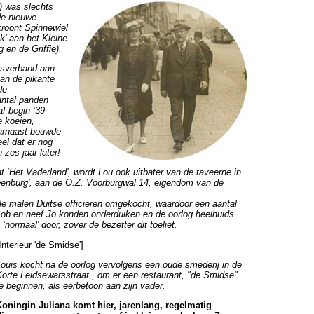
) was slechts
de nieuwe
ekroont Spinnewiel
k' aan het Kleine
en de Griffie).
gsverband aan
an de pikante
de
antal panden
f begin ‘39
e koeien,
aarnaast bouwde
el dat er nog
zes jaar later!
 ‘Het Vaderland', wordt Lou ook uitbater van de taveerne in
wenburg', aan de O.Z. Voorburgwal 14, eigendom van de
le malen Duitse officieren omgekocht, waardoor een aantal
Bob en neef Jo konden onderduiken en de oorlog heelhuids
ormaal' door, zover de bezetter dit toeliet.
Interieur 'de Smidse']
Louis kocht na de oorlog vervolgens een oude smederij in de
Korte Leidsewarsstraat , om er een restaurant, "de Smidse"
te beginnen, als eerbetoon aan zijn vader.
Koningin Juliana komt hier, jarenlang, regelmatig