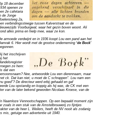
Op 18 december
1934 openen ze
een 2e cafetaria
in de Jonge
Roelensteeg 2a,
een verbindingssteegje tussen Kalverstraat en de
Nieuwezijds Voorburgwal, waar het gezin boven woont. Ali
vond alles prima en hielp mee, waar ze kon.
De armoede verdwijnt en in 1936 koopt Lou een pand aan het
Damrak 6. Hier wordt met de grootse onderneming
‘de Bock'
begonnen.
ij het inschrijven
ij het
Handelsregister
vroegen ze hem:
is dat een
persoonsnaam? Nee, antwoordde Lou een dierennaam, maar
met ck. Dat kan niet, u moet de C schrappen". Lou nam een
 nu goed"? De directeur werd erbij gehaald en gaf
erde Lou opstandig en koppig als hij was, de CK met een
ster van de later bekend geworden Nicolaas Kroese, van de
t in Naamloze Vennootschappen. Op een bepaald moment zijn
 zoals in een stuk van de Amstelbrouwerij zo fijntjes
akter van de heer L. Weilers, heeft de NV nooit als zodanig
s mis, getuige een advertentie uit 1940.