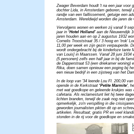
Zwager Beverdam houdt 't na een jaar voor g
dochter Lida, in Amsterdam geboren, terwijl z
randje van een faillissement, getuige een a
Amsterdam. Wereldwijd worden die jaren de G
Vervolgens wonen en werken zij vanaf 9 se
jaar in
‘Hotel Holland'
aan de Nieuwendijk 1
jaren houden aan en op 2 augustus 1932 won
Cornelis Trooststraat 35 / 3 hoog en ‘trok' Lo
11,00 per week en zijn gezin verpauperde. Do
wordt ondergebracht bij de kinderloze tante 
van Louis] in Maarssen. Vanaf 28 juni 1934 
(5 personen) zelfs een half jaar in bij de fam
de Dapperstraat 53 (een driekamer woning) 
Rika, doen samen opnieuw een poging bij he
een nieuw bedrijf in een zijsteeg van het Da
In de loop van '34 leende Lou Fl. 200,00 van
opende in de Kerkstraat
‘Petite Marmite'
, h
met wat goedkope en geleende krukjes was d
cafetaria. Als reclamestunt liet hij twee dage
lichten branden, terwijl de zaak nog niet ope
opmerkelijk, zo'n verspilling in die crisisjare
geworden journalisten pikten dit op en schre
artikelen. Resultaat; gratis PR en veel klan
stonden in de rij voor de goedkope en smakel