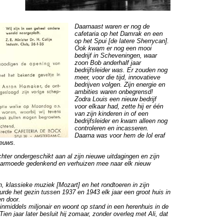
Daarnaast waren er nog de
cafetaria op het Damrak en een
op het Spui [de latere Sherrycan].
Ook kwam er nog een mooi
bedrijf in Scheveningen, waar
zoon Bob anderhalf jaar
bedrijfsleider was. Er zouden nog
meer, voor die tijd, innovatieve
bedrijven volgen. Zijn energie en
ambities waren onbegrensd!
Zodra Louis een nieuw bedrijf
voor elkaar had, zette hij er één
van zijn kinderen in of een
bedrijfsleider en kwam alleen nog
controleren en incasseren.
Daarna was voor hem de lol eraf
ieuws.
chter ondergeschikt aan al zijn nieuwe uitdagingen en zijn
e armoede gedenkend en verhuizen mee naar elk nieuw
, klassieke muziek [Mozart] en het rondtoeren in zijn
de het gezin tussen 1937 en 1943 elk jaar een groot huis in
n door.
inmiddels miljonair en woont op stand in een herenhuis in de
Tien jaar later besluit hij zomaar, zonder overleg met Ali, dat