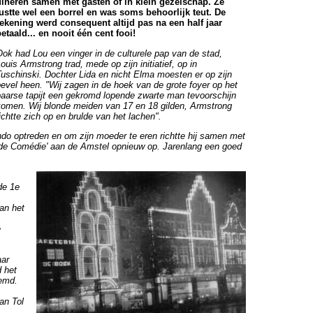
dineren samen met gasten of in klein gezelschap. Ze
lustte wel een borrel en was soms behoorlijk teut. De
rekening werd consequent altijd pas na een half jaar
betaald... en nooit één cent fooi!
Ook had Lou een vinger in de culturele pap van de stad,
ouis Armstrong trad, mede op zijn initiatief, op in
Tuschinski. Dochter Lida en nicht Elma moesten er op zijn
bevel heen.
"Wij zagen in de hoek van de grote foyer op het
paarse tapijt een gekromd lopende zwarte man tevoorschijn
komen. Wij blonde meiden van 17 en 18 gilden, Armstrong
ichtte zich op en brulde van het lachen".
ando optreden en om zijn moeder te eren richtte hij samen met
ude Comédie' aan de Amstel opnieuw op. Jarenlang een goed
de 1e
aan het
e
aar
d het
emd.
an Tol